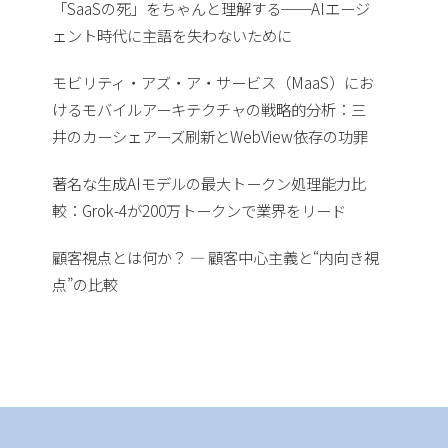
「SaaSの死」をちゃんと理解する──AIエージ
ェント時代に主語を失わないために
モビリティ・アズ・ア・サービス（MaaS）にお
けるモバイルアーキテクチャの戦略的分析：三
井のカーシェアーズ刷新とWebView依存の功罪
著名な生成AIモデルの最大トークン処理能力比
較：Grok-4が200万トークンで業界をリード
顧客視点とは何か？ — 顧客中心主義と“内向き視
点”の比較