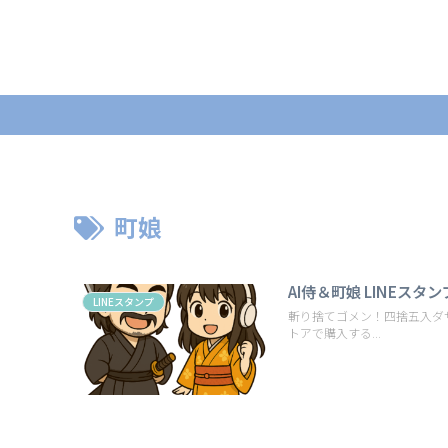
町娘
AI侍＆町娘 LINEスタン
LINEスタンプ
斬り捨てゴメン！四捨五入ダサか
トアで購入する...