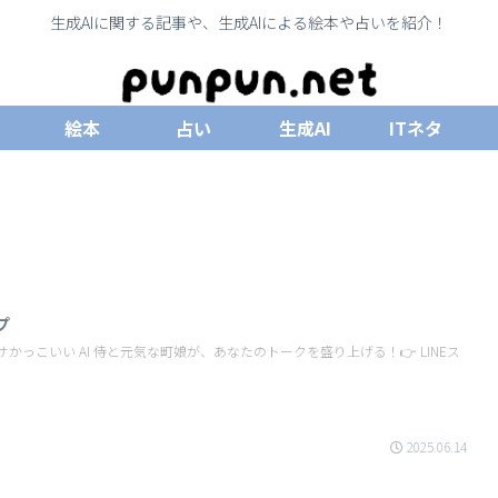
生成AIに関する記事や、生成AIによる絵本や占いを紹介！
絵本
占い
生成AI
ITネタ
プ
っこいい AI 侍と元気な町娘が、あなたのトークを盛り上げる！👉 LINEス
2025.06.14