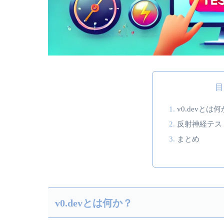
目
v0.devとは
反射神経テス
まとめ
v0.devとは何か？