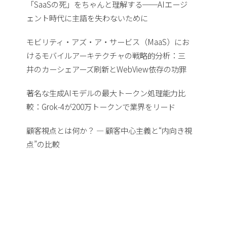
「SaaSの死」をちゃんと理解する──AIエージ
ェント時代に主語を失わないために
モビリティ・アズ・ア・サービス（MaaS）にお
けるモバイルアーキテクチャの戦略的分析：三
井のカーシェアーズ刷新とWebView依存の功罪
著名な生成AIモデルの最大トークン処理能力比
較：Grok-4が200万トークンで業界をリード
顧客視点とは何か？ — 顧客中心主義と“内向き視
点”の比較