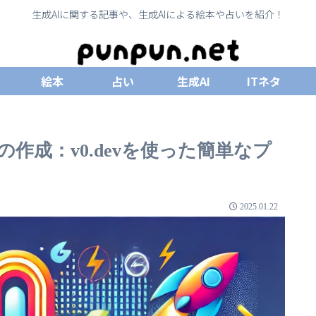
生成AIに関する記事や、生成AIによる絵本や占いを紹介！
絵本
占い
生成AI
ITネタ
作成：v0.devを使った簡単なプ
2025.01.22